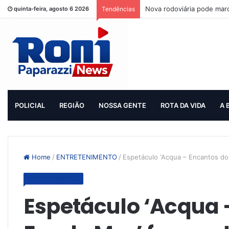
Nova rodoviária pode mar
quinta-feira, agosto 6 2026
Tendências
POLICIAL
REGIÃO
NOSSA GENTE
ROTA DA VIDA
A 
Home
/
ENTRETENIMENTO
/
Espetáculo ‘Acqua – Encantos do
ENTRETENIMENTO
Espetáculo ‘Acqua 