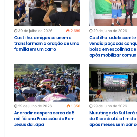
30 de julho de 2026
2.689
29 de julho de 2026
Castilho: amigos se unem e
Castilho: adolescente
transformam a oração de uma
vendia paçocas conqu
família em um carro
bolsa em escolinha de
após mobilizar comun
29 de julho de 2026
1.356
29 de julho de 2026
Andradina espera cerca de 5
Murutinga do Sul terá
mil fiéis na Procissão do Bom
do Sicredi até o fim do
Jesus da Lapa
após meses sem banco