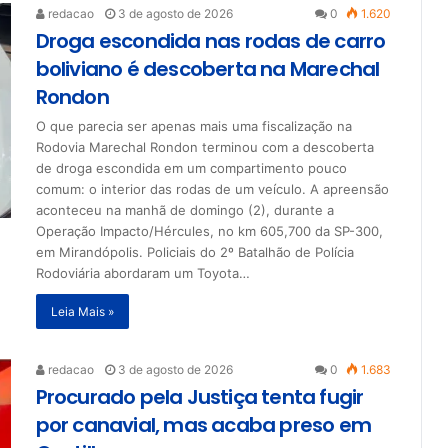
redacao
3 de agosto de 2026
0
1.620
Droga escondida nas rodas de carro
boliviano é descoberta na Marechal
Rondon
O que parecia ser apenas mais uma fiscalização na
Rodovia Marechal Rondon terminou com a descoberta
de droga escondida em um compartimento pouco
comum: o interior das rodas de um veículo. A apreensão
aconteceu na manhã de domingo (2), durante a
Operação Impacto/Hércules, no km 605,700 da SP-300,
em Mirandópolis. Policiais do 2º Batalhão de Polícia
Rodoviária abordaram um Toyota…
Leia Mais »
redacao
3 de agosto de 2026
0
1.683
Procurado pela Justiça tenta fugir
por canavial, mas acaba preso em