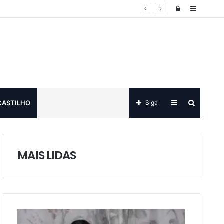
Log
Sidebar
in
Sidebar
Procurar
CASTILHO
Siga
por
MAIS LIDAS