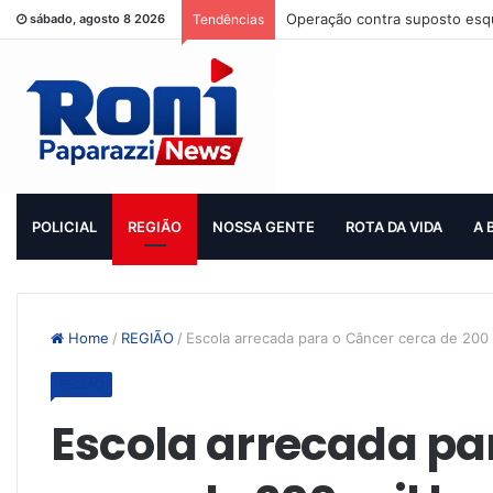
Operação contra suposto esqu
sábado, agosto 8 2026
Tendências
POLICIAL
REGIÃO
NOSSA GENTE
ROTA DA VIDA
A 
Home
/
REGIÃO
/
Escola arrecada para o Câncer cerca de 200 
REGIÃO
Escola arrecada pa