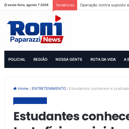
Operação contra suposto e
sexta-feira, agosto 7 2026
Tendências
POLICIAL
REGIÃO
NOSSA GENTE
ROTA DA VIDA
A 
Home
/
ENTRETENIMENTO
/
Estudantes conhecem e praticam t
ENTRETENIMENTO
Estudantes conhec