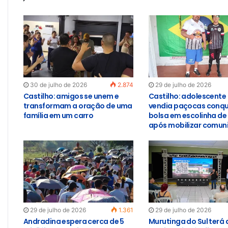
30 de julho de 2026
2.874
29 de julho de 2026
Castilho: amigos se unem e
Castilho: adolescente
transformam a oração de uma
vendia paçocas conqu
família em um carro
bolsa em escolinha de
após mobilizar comun
29 de julho de 2026
1.361
29 de julho de 2026
Andradina espera cerca de 5
Murutinga do Sul terá