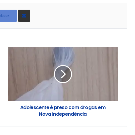
Compartilhar
via
ebook
e-
mail
Adolescente é preso com drogas em
Nova Independência