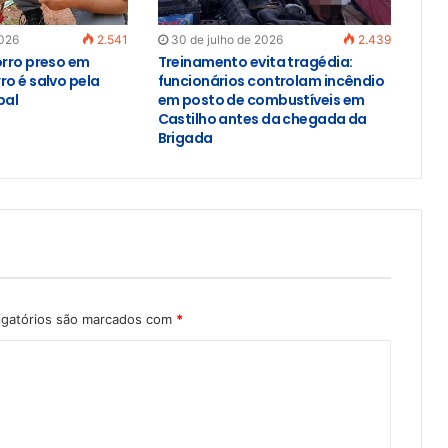
2026
2.541
30 de julho de 2026
2.439
orro preso em
Treinamento evita tragédia:
ro é salvo pela
funcionários controlam incêndio
pal
em posto de combustíveis em
Castilho antes da chegada da
Brigada
igatórios são marcados com
*