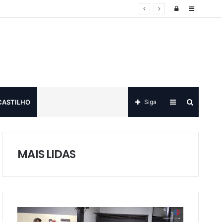
Log
Sidebar
in
Sidebar
Procurar
CASTILHO
Siga
por
MAIS LIDAS