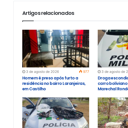
Artigos relacionados
3 de agosto de 2026
977
3 de agosto de 
Homem é preso após furto a
Droga escondid
residência no bairro Laranjeiras,
carro bolivian
em Castilho
Marechal Rond