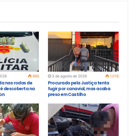
2026
969
3 de agosto de 2026
1.016
a nas rodas de
Procurado pela Justiça tenta
o é descoberta na
fugir por canavial, mas acaba
on
preso em Castilho