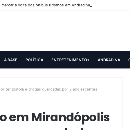
 marcar a volta dos ônibus urbanos em Andradina
A BASE
POLÍTICA
ENTRETENIMENTO+
ANDRADINA
or ter pistola e drogas guardadas por 2 adolescentes
so em Mirandópolis