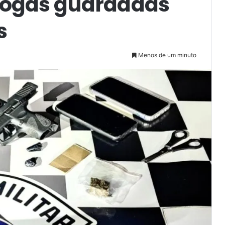
 drogas guardadas
s
Menos de um minuto