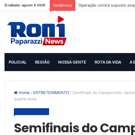
Operação contra suposto esqu
sábado, agosto 8 2026
Tendências
POLICIAL
REGIÃO
NOSSA GENTE
ROTA DA VIDA
A 
Home
/
ENTRETENIMENTO
/
Semifinais do Campeonato Varzean
quarta-feira
ENTRETENIMENTO
Semifinais do Cam