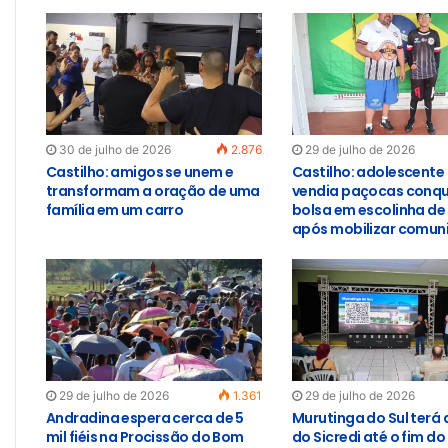
30 de julho de 2026
2.876
29 de julho de 2026
Castilho: amigos se unem e
Castilho: adolescente
transformam a oração de uma
vendia paçocas conqu
família em um carro
bolsa em escolinha de
após mobilizar comun
29 de julho de 2026
1.361
29 de julho de 2026
Andradina espera cerca de 5
Murutinga do Sul terá
mil fiéis na Procissão do Bom
do Sicredi até o fim do