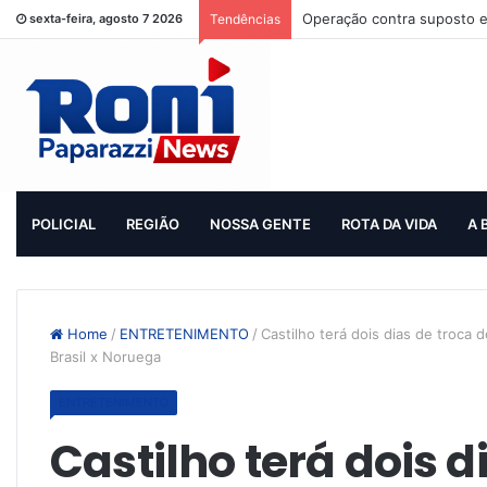
Operação contra suposto e
sexta-feira, agosto 7 2026
Tendências
POLICIAL
REGIÃO
NOSSA GENTE
ROTA DA VIDA
A 
Home
/
ENTRETENIMENTO
/
Castilho terá dois dias de troca
Brasil x Noruega
ENTRETENIMENTO
Castilho terá dois d