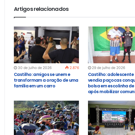
Artigos relacionados
30 de julho de 2026
2.876
29 de julho de 2026
Castilho: amigos se unem e
Castilho: adolescente
transformam a oração de uma
vendia paçocas conqu
família em um carro
bolsa em escolinha de
após mobilizar comun