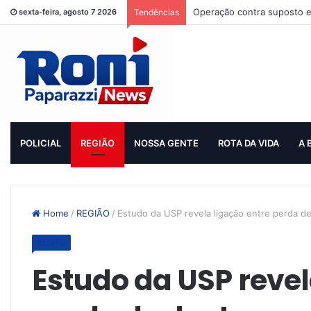
Operação contra suposto e
sexta-feira, agosto 7 2026
Tendências
POLICIAL
REGIÃO
NOSSA GENTE
ROTA DA VIDA
A 
Home
/
REGIÃO
/
Estudo da USP revela ligação entre perda de
REGIÃO
Estudo da USP revel