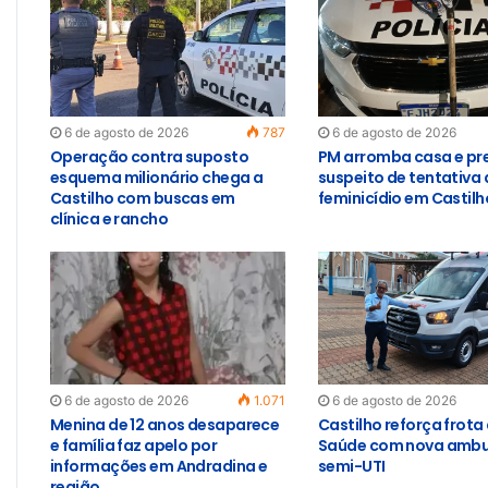
6 de agosto de 2026
787
6 de agosto de 2026
Operação contra suposto
PM arromba casa e pr
esquema milionário chega a
suspeito de tentativa 
Castilho com buscas em
feminicídio em Castilh
clínica e rancho
6 de agosto de 2026
1.071
6 de agosto de 2026
Menina de 12 anos desaparece
Castilho reforça frota
e família faz apelo por
Saúde com nova ambu
informações em Andradina e
semi-UTI
região