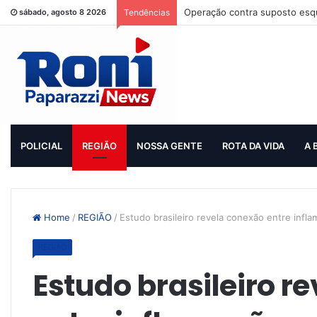
Operação contra suposto esqu
sábado, agosto 8 2026
Tendências
POLICIAL
REGIÃO
NOSSA GENTE
ROTA DA VIDA
A 
Home
/
REGIÃO
/
Estudo brasileiro revela conexão entre infl
REGIÃO
Estudo brasileiro r