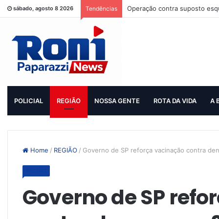
Operação contra suposto esqu
sábado, agosto 8 2026
Tendências
POLICIAL
REGIÃO
NOSSA GENTE
ROTA DA VIDA
A 
Home
/
REGIÃO
/
Governo de SP reforça vacinação contra de
REGIÃO
Governo de SP refo