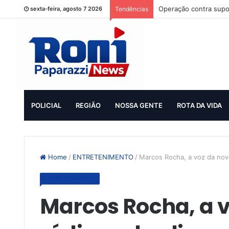
Operação contra supo
sexta-feira, agosto 7 2026
Tendências
POLICIAL
REGIÃO
NOSSA GENTE
ROTA DA VIDA
Home
/
ENTRETENIMENTO
/
Marcos Rocha, a voz da nov
ENTRETENIMENTO
Marcos Rocha, a v