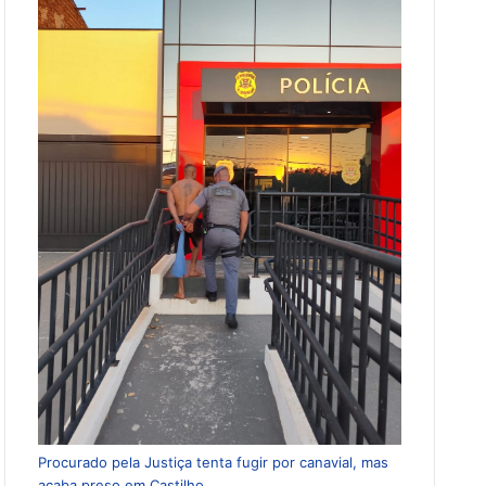
Procurado pela Justiça tenta fugir por canavial, mas
acaba preso em Castilho