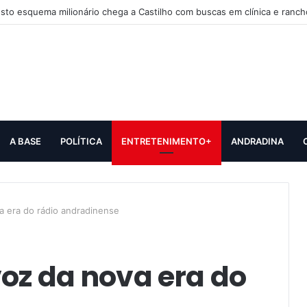
sto esquema milionário chega a Castilho com buscas em clínica e ranch
A BASE
POLÍTICA
ENTRETENIMENTO+
ANDRADINA
a era do rádio andradinense
oz da nova era do