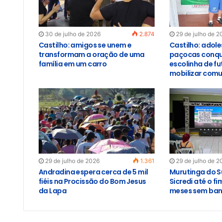
30 de julho de 2026
2.874
29 de julho de 2
Castilho: amigos se unem e
Castilho: adol
transformam a oração de uma
paçocas conqu
família em um carro
escolinha de f
mobilizar com
29 de julho de 2026
1.361
29 de julho de 2
Andradina espera cerca de 5 mil
Murutinga do S
fiéis na Procissão do Bom Jesus
Sicredi até o f
da Lapa
meses sem banc