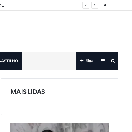
Log
Sidebar
o
in
Sidebar
Procurar
CASTILHO
Siga
por
MAIS LIDAS