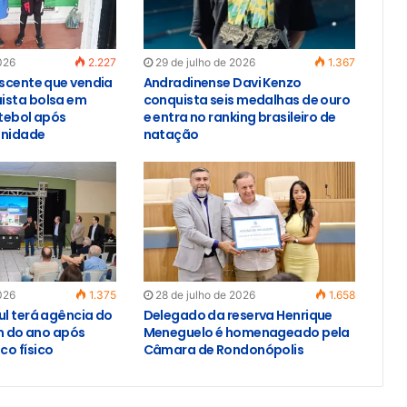
026
2.227
29 de julho de 2026
1.367
escente que vendia
Andradinense Davi Kenzo
ista bolsa em
conquista seis medalhas de ouro
utebol após
e entra no ranking brasileiro de
unidade
natação
026
1.375
28 de julho de 2026
1.658
ul terá agência do
Delegado da reserva Henrique
im do ano após
Meneguelo é homenageado pela
o físico
Câmara de Rondonópolis