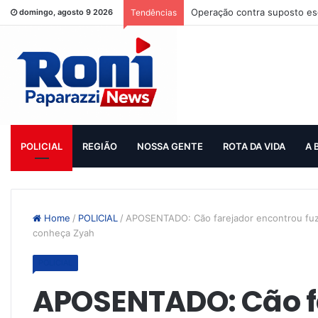
Operação contra suposto esq
domingo, agosto 9 2026
Tendências
POLICIAL
REGIÃO
NOSSA GENTE
ROTA DA VIDA
A 
Home
/
POLICIAL
/
APOSENTADO: Cão farejador encontrou fuzi
conheça Zyah
POLICIAL
APOSENTADO: Cão f