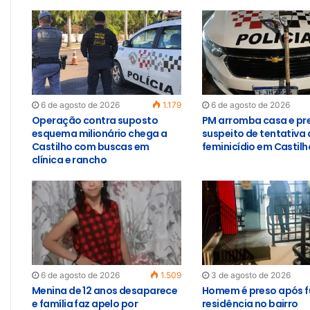
6 de agosto de 2026
1.179
6 de agosto de 2026
Operação contra suposto
PM arromba casa e pr
esquema milionário chega a
suspeito de tentativa 
Castilho com buscas em
feminicídio em Castilh
clínica e rancho
6 de agosto de 2026
1.509
3 de agosto de 2026
Menina de 12 anos desaparece
Homem é preso após f
e família faz apelo por
residência no bairro