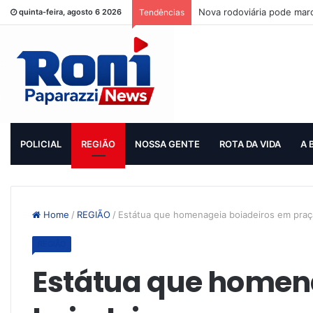
Nova rodoviária pode mar
quinta-feira, agosto 6 2026
Tendências
POLICIAL
REGIÃO
NOSSA GENTE
ROTA DA VIDA
A 
Home
/
REGIÃO
/
Estátua que homenageia boiadeiros em praç
REGIÃO
Estátua que homen