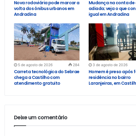
Nova rodoviária pode marcar a
Mudança na conta de 
volta dos ônibus urbanos em
adiada; veja o que con
Andradina
igual em Andradina
5 de agosto de 2026
284
3 de agosto de 2026
Carreta tecnológica do Sebrae
Homem é preso após f
chega a Castilho com
residência no bairro
atendimento gratuito
Laranjeiras, em Castil
Deixe um comentário