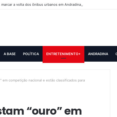
 marcar a volta dos ônibus urbanos em Andradina
A BASE
POLÍTICA
ENTRETENIMENTO+
ANDRADINA
 em competição nacional e estão classificados para
stam “ouro” em