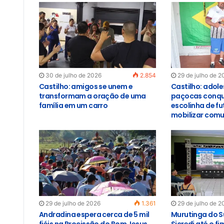
30 de julho de 2026
2.854
29 de julho de 2
Castilho: amigos se unem e
Castilho: adol
transformam a oração de uma
paçocas conqu
família em um carro
escolinha de f
mobilizar com
29 de julho de 2026
1.361
29 de julho de 2
Andradina espera cerca de 5 mil
Murutinga do S
fiéis na Procissão do Bom Jesus
Sicredi até o f