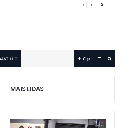
Log
Sidebar
in
Sidebar
Procurar
CASTILHO
Siga
por
MAIS LIDAS