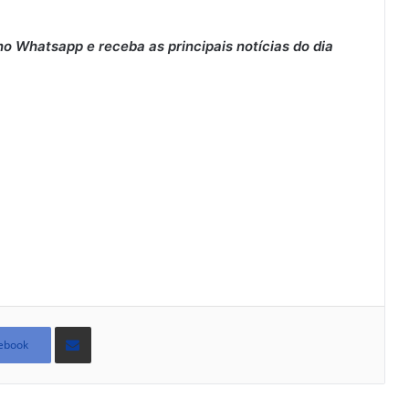
o Whatsapp e receba as principais notícias do dia
Compartilhar
via
ebook
e-
mail