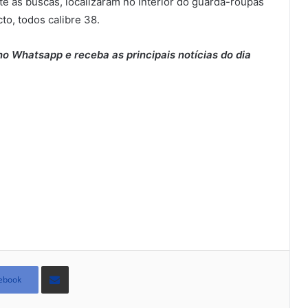
nte as buscas, localizaram no interior do guarda-roupas
to, todos calibre 38.
o Whatsapp e receba as principais notícias do dia
Compartilhar
via
ebook
e-
mail