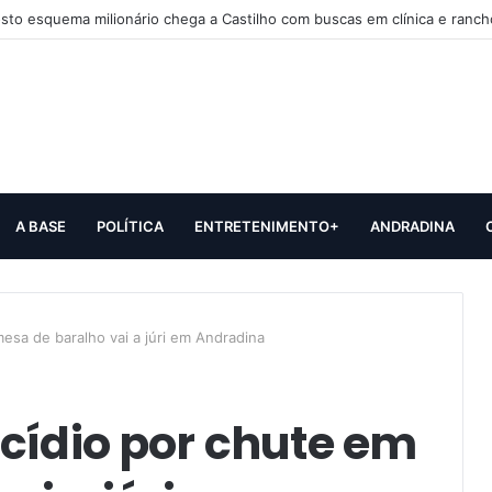
sto esquema milionário chega a Castilho com buscas em clínica e ranch
A BASE
POLÍTICA
ENTRETENIMENTO+
ANDRADINA
esa de baralho vai a júri em Andradina
cídio por chute em