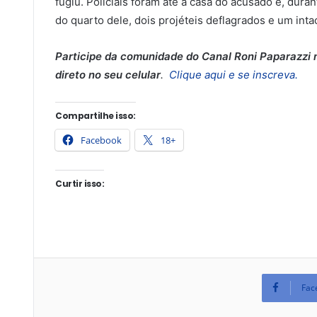
fugiu. Policiais foram até a casa do acusado e, dura
do quarto dele, dois projéteis deflagrados e um intac
Participe da comunidade do Canal Roni Paparazzi n
direto no seu celular
.
Clique aqui e se inscreva.
Compartilhe isso:
Facebook
18+
Curtir isso:
Fac