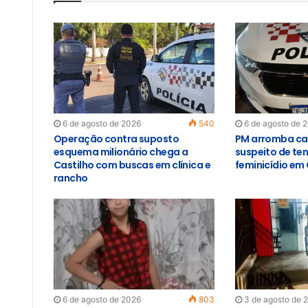
6 de agosto de 2026
540
6 de agosto de 
Operação contra suposto
PM arromba ca
esquema milionário chega a
suspeito de ten
Castilho com buscas em clínica e
feminicídio em 
rancho
6 de agosto de 2026
803
3 de agosto de 