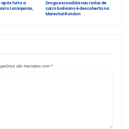
após furto a
Droga escondida nas rodas de
airro Laranjeiras,
carro boliviano é descoberta na
Marechal Rondon
igatórios são marcados com
*