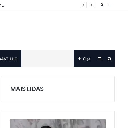
Log
Sidebar
o
in
Sidebar
Procurar
CASTILHO
Siga
por
MAIS LIDAS