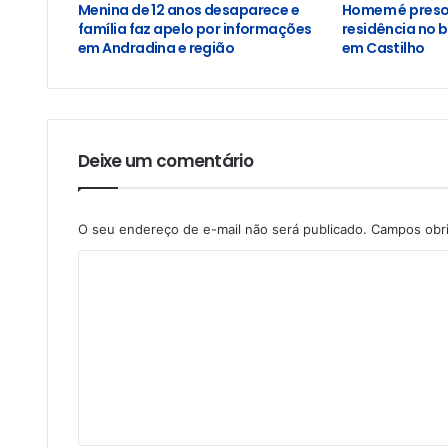
Menina de 12 anos desaparece e
Homem é preso 
família faz apelo por informações
residência no b
em Andradina e região
em Castilho
Deixe um comentário
O seu endereço de e-mail não será publicado.
Campos obr