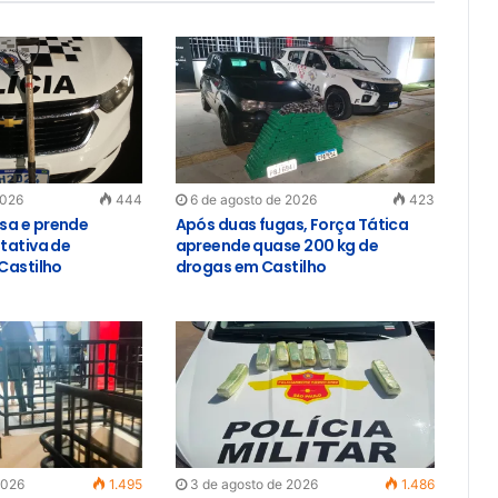
2026
444
6 de agosto de 2026
423
sa e prende
Após duas fugas, Força Tática
tativa de
apreende quase 200 kg de
Castilho
drogas em Castilho
2026
1.495
3 de agosto de 2026
1.486