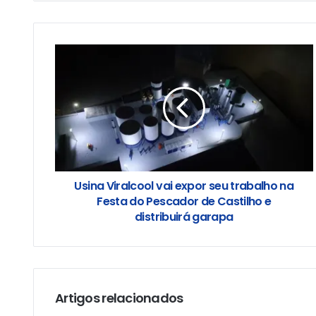
Usina Viralcool vai expor seu trabalho na
Festa do Pescador de Castilho e
distribuirá garapa
Artigos relacionados