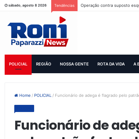
Operação contra suposto esqu
sábado, agosto 8 2026
Tendências
POLICIAL
REGIÃO
NOSSA GENTE
ROTA DA VIDA
A 
Home
/
POLICIAL
/
Funcionário de adega é flagrado pelo patrã
POLICIAL
Funcionário de ade