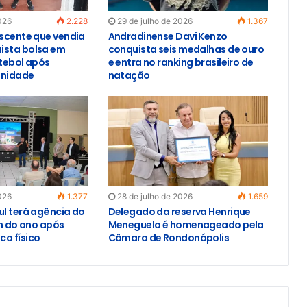
026
2.228
29 de julho de 2026
1.367
escente que vendia
Andradinense Davi Kenzo
ista bolsa em
conquista seis medalhas de ouro
utebol após
e entra no ranking brasileiro de
unidade
natação
026
1.377
28 de julho de 2026
1.659
ul terá agência do
Delegado da reserva Henrique
im do ano após
Meneguelo é homenageado pela
o físico
Câmara de Rondonópolis