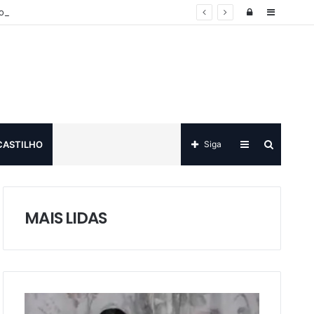
Log
Sidebar
o
in
Sidebar
Procurar
CASTILHO
Siga
por
MAIS LIDAS