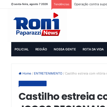
Operação contra supo
sexta-feira, agosto 7 2026
Tendências
POLICIAL
REGIÃO
NOSSA GENTE
ROTA DA VIDA
Home
/
ENTRETENIMENTO
/
Castilho estreia com vitór
ENTRETENIMENTO
Castilho estreia c