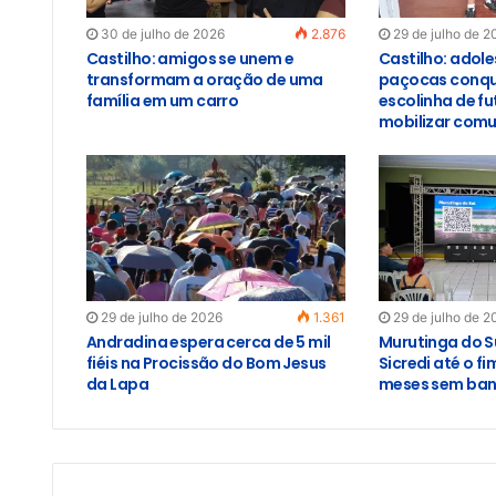
30 de julho de 2026
2.876
29 de julho de 2
Castilho: amigos se unem e
Castilho: adol
transformam a oração de uma
paçocas conqu
família em um carro
escolinha de f
mobilizar com
29 de julho de 2026
1.361
29 de julho de 2
Andradina espera cerca de 5 mil
Murutinga do S
fiéis na Procissão do Bom Jesus
Sicredi até o f
da Lapa
meses sem banc