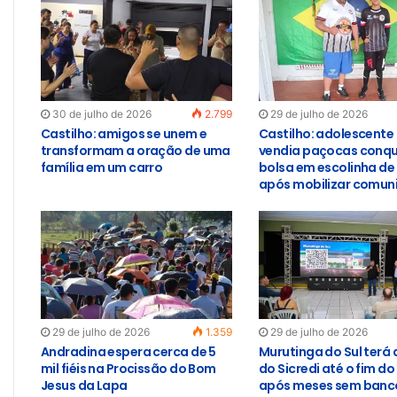
30 de julho de 2026
2.799
29 de julho de 2026
Castilho: amigos se unem e
Castilho: adolescente
transformam a oração de uma
vendia paçocas conqu
família em um carro
bolsa em escolinha de
após mobilizar comun
29 de julho de 2026
1.359
29 de julho de 2026
Andradina espera cerca de 5
Murutinga do Sul terá
mil fiéis na Procissão do Bom
do Sicredi até o fim do
Jesus da Lapa
após meses sem banco