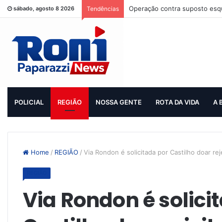
Operação contra suposto esqu
sábado, agosto 8 2026
Tendências
POLICIAL
REGIÃO
NOSSA GENTE
ROTA DA VIDA
A 
Home
/
REGIÃO
/
Via Rondon é solicitada por Castilho doar reje
REGIÃO
Via Rondon é solici