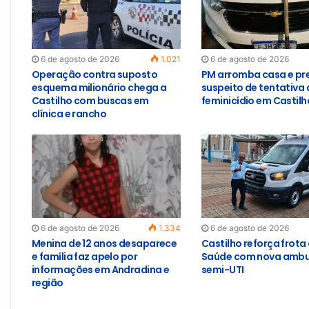
6 de agosto de 2026
1.021
6 de agosto de 2026
Operação contra suposto
PM arromba casa e pr
esquema milionário chega a
suspeito de tentativa 
Castilho com buscas em
feminicídio em Castilh
clínica e rancho
6 de agosto de 2026
1.334
6 de agosto de 2026
Menina de 12 anos desaparece
Castilho reforça frota
e família faz apelo por
Saúde com nova ambu
informações em Andradina e
semi-UTI
região