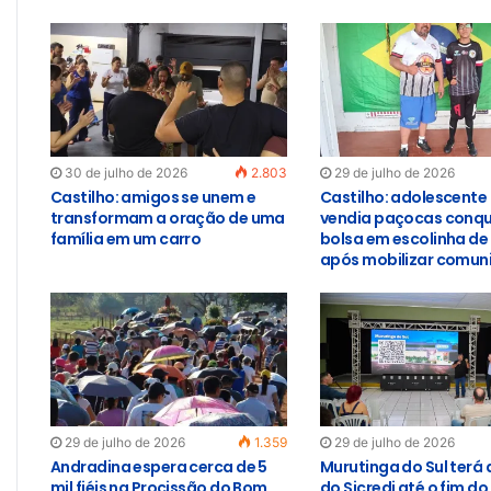
30 de julho de 2026
2.803
29 de julho de 2026
Castilho: amigos se unem e
Castilho: adolescente
transformam a oração de uma
vendia paçocas conqu
família em um carro
bolsa em escolinha de
após mobilizar comun
29 de julho de 2026
1.359
29 de julho de 2026
Andradina espera cerca de 5
Murutinga do Sul terá
mil fiéis na Procissão do Bom
do Sicredi até o fim do