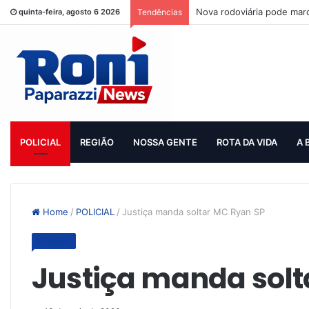
Nova rodoviária pode mar
quinta-feira, agosto 6 2026
Tendências
POLICIAL
REGIÃO
NOSSA GENTE
ROTA DA VIDA
A 
Home
/
POLICIAL
/
Justiça manda soltar MC Ryan SP
POLICIAL
Justiça manda solt