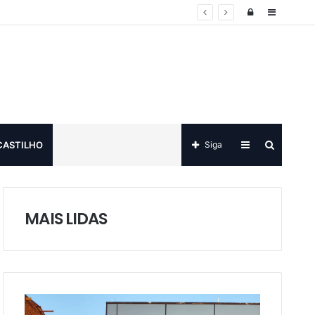
Log
Sidebar
in
Sidebar
Procurar
CASTILHO
Siga
por
MAIS LIDAS