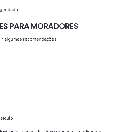
agendado.
ES PARA MORADORES
uir algumas recomendações:
eículo
ntoxicação, o morador deve procurar atendimento