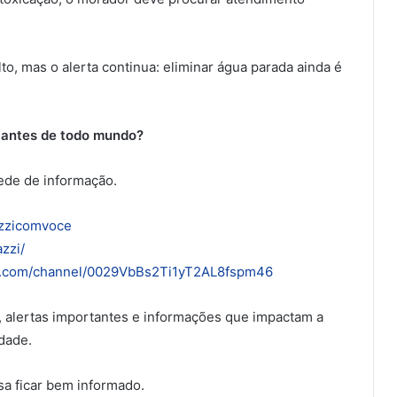
to, mas o alerta continua: eliminar água parada ainda é
o antes de todo mundo?
ede de informação.
azzicomvoce
zzi/
pp.com/channel/0029VbBs2Ti1yT2AL8fspm46
l, alertas importantes e informações que impactam a
idade.
a ficar bem informado.