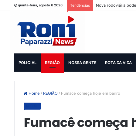
Nova rodoviária pode
quinta-feira, agosto 6 2026
Tendências
POLICIAL
REGIÃO
NOSSA GENTE
ROTA DA VIDA
Home
/
REGIÃO
/
Fumacê começa hoje em bairro
REGIÃO
Fumacê começa h