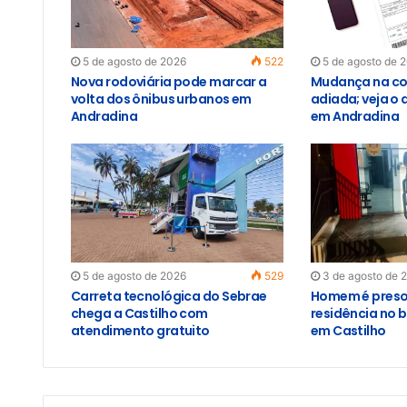
5 de agosto de 2026
522
5 de agosto de 
Nova rodoviária pode marcar a
Mudança na co
volta dos ônibus urbanos em
adiada; veja o 
Andradina
em Andradina
5 de agosto de 2026
529
3 de agosto de 
Carreta tecnológica do Sebrae
Homem é preso 
chega a Castilho com
residência no b
atendimento gratuito
em Castilho