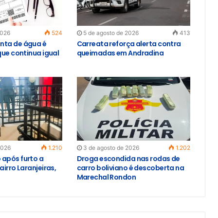
2026
524
5 de agosto de 2026
413
nta de água é
Carreata reforça alerta contra
que continua igual
queimadas em Andradina
2026
1.210
3 de agosto de 2026
1.202
após furto a
Droga escondida nas rodas de
airro Laranjeiras,
carro boliviano é descoberta na
Marechal Rondon