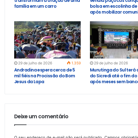
transformam a oração de uma
vendia paçocas conqu
família em um carro
bolsa em escolinha de
após mobilizar comun
29 de julho de 2026
1.359
29 de julho de 2026
Andradina espera cerca de 5
Murutinga do Sul terá
mil fiéis na Procissão do Bom
do Sicredi até o fim do
Jesus da Lapa
após meses sem banco
Deixe um comentário
O seu endereço de e-mail não será publicado.
Campos obrigató