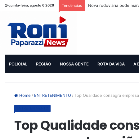
Nova rodoviária pode mar
quinta-feira, agosto 6 2026
Tendências
POLICIAL
REGIÃO
NOSSA GENTE
ROTA DA VIDA
A 
Home
/
ENTRETENIMENTO
/
Top Qualidade consagra empresa
ENTRETENIMENTO
Top Qualidade con