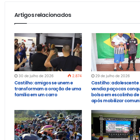
Artigos relacionados
30 de julho de 2026
2.874
29 de julho de 2026
Castilho: amigos se unem e
Castilho: adolescente
transformam a oração de uma
vendia paçocas conqu
família em um carro
bolsa em escolinha de
após mobilizar comun