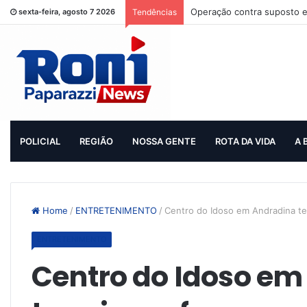
Operação contra suposto e
sexta-feira, agosto 7 2026
Tendências
POLICIAL
REGIÃO
NOSSA GENTE
ROTA DA VIDA
A 
Home
/
ENTRETENIMENTO
/
Centro do Idoso em Andradina te
ENTRETENIMENTO
Centro do Idoso em