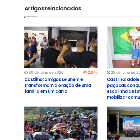
Artigos relacionados
30 de julho de 2026
2.876
29 de julho de 2
Castilho: amigos se unem e
Castilho: adol
transformam a oração de uma
paçocas conqu
família em um carro
escolinha de f
mobilizar com