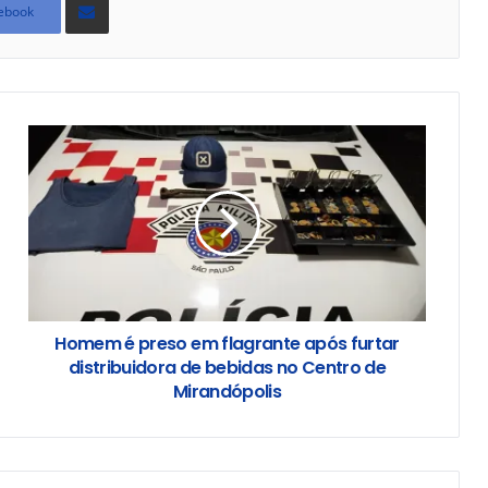
via
ebook
e-
mail
Homem é preso em flagrante após furtar
distribuidora de bebidas no Centro de
Mirandópolis