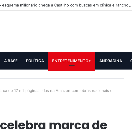
 esquema milionário chega a Castilho com buscas em clínica e rancho
A BASE
POLÍTICA
ENTRETENIMENTO+
ANDRADINA
arca de 17 mil páginas lidas na Amazon com obras nacionais e
 celebra marca de