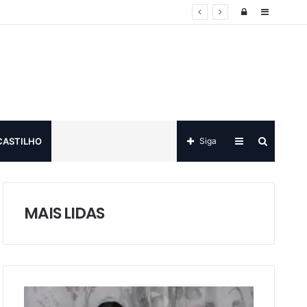
Log
Sidebar
in
Sidebar
Procurar
CASTILHO
Siga
por
MAIS LIDAS