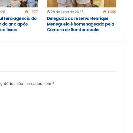
026
1.377
28 de julho de 2026
1.659
ul terá agência do
Delegado da reserva Henrique
im do ano após
Meneguelo é homenageado pela
o físico
Câmara de Rondonópolis
igatórios são marcados com
*