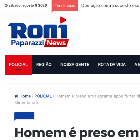
Operação contra suposto esqu
sábado, agosto 8 2026
Tendências
POLICIAL
REGIÃO
NOSSA GENTE
ROTA DA VIDA
A 
Home
/
POLICIAL
/
Homem é preso em flagrante após furtar di
Mirandópolis
POLICIAL
Homem é preso em 