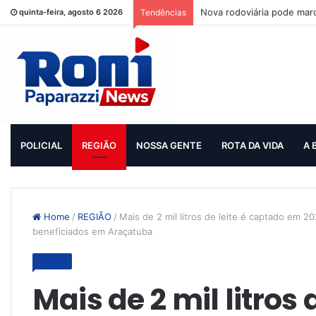
Nova rodoviária pode mar
quinta-feira, agosto 6 2026
Tendências
POLICIAL
REGIÃO
NOSSA GENTE
ROTA DA VIDA
A 
Home
/
REGIÃO
/
Mais de 2 mil litros de leite é captado em 
beneficiados em Araçatuba
REGIÃO
Mais de 2 mil litros d