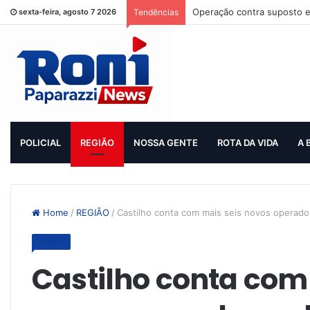
Operação contra suposto e
sexta-feira, agosto 7 2026
Tendências
POLICIAL
REGIÃO
NOSSA GENTE
ROTA DA VIDA
A 
Home
/
REGIÃO
/
Castilho conta com mais seis novos operad
REGIÃO
Castilho conta com