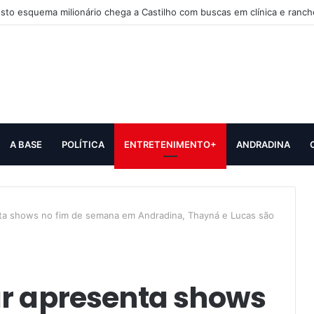
sto esquema milionário chega a Castilho com buscas em clínica e ranch
A BASE
POLÍTICA
ENTRETENIMENTO+
ANDRADINA
ta shows no fim de semana em Andradina, Thayná e Lucas são
ar apresenta shows