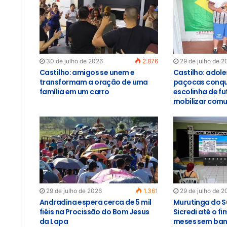
30 de julho de 2026
2.876
29 de julho de 2
Castilho: amigos se unem e
Castilho: adol
transformam a oração de uma
paçocas conqu
família em um carro
escolinha de f
mobilizar com
29 de julho de 2026
1.361
29 de julho de 2
Andradina espera cerca de 5 mil
Murutinga do S
fiéis na Procissão do Bom Jesus
Sicredi até o f
da Lapa
meses sem banc