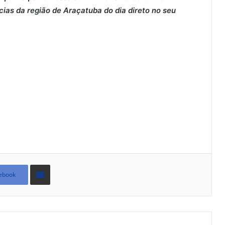
cias da região de Araçatuba do dia direto no seu
Compartilhar
via
ebook
e-
mail