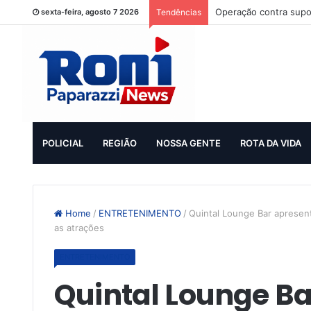
Operação contra supo
sexta-feira, agosto 7 2026
Tendências
POLICIAL
REGIÃO
NOSSA GENTE
ROTA DA VIDA
Home
/
ENTRETENIMENTO
/
Quintal Lounge Bar apresen
as atrações
ENTRETENIMENTO
Quintal Lounge B