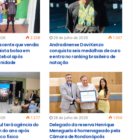
026
2.228
29 de julho de 2026
1.367
escente que vendia
Andradinense Davi Kenzo
ista bolsa em
conquista seis medalhas de ouro
utebol após
e entra no ranking brasileiro de
unidade
natação
026
1.377
28 de julho de 2026
1.659
ul terá agência do
Delegado da reserva Henrique
im do ano após
Meneguelo é homenageado pela
o físico
Câmara de Rondonópolis