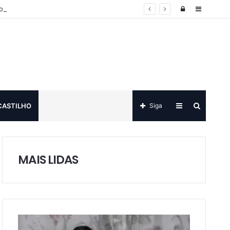
Log
Sidebar
o
in
Sidebar
Procurar
CASTILHO
Siga
por
MAIS LIDAS