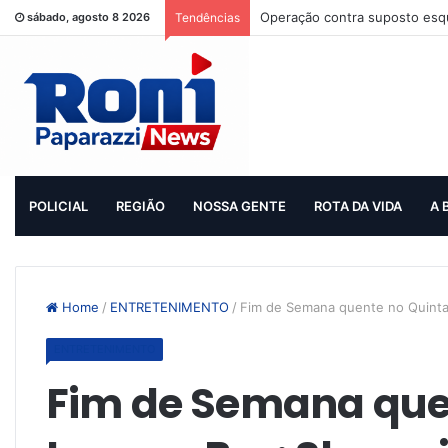
Operação contra suposto esqu
sábado, agosto 8 2026
Tendências
POLICIAL
REGIÃO
NOSSA GENTE
ROTA DA VIDA
A 
Home
/
ENTRETENIMENTO
/
Fim de Semana quente no Quinta
ENTRETENIMENTO
Fim de Semana quen