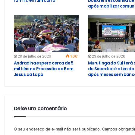
família em um carro
bolsa em escolinha de
após mobilizar comun
29 de julho de 2026
1.361
29 de julho de 2026
Andradina espera cerca de 5
Murutinga do Sul terá
mil fiéis na Procissão do Bom
do Sicredi até o fim do
Jesus da Lapa
após meses sem banco
Deixe um comentário
O seu endereço de e-mail não será publicado.
Campos obrigató