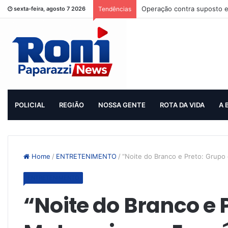
Operação contra suposto e
sexta-feira, agosto 7 2026
Tendências
POLICIAL
REGIÃO
NOSSA GENTE
ROTA DA VIDA
A 
Home
/
ENTRETENIMENTO
/
“Noite do Branco e Preto: Grup
ENTRETENIMENTO
“Noite do Branco e 