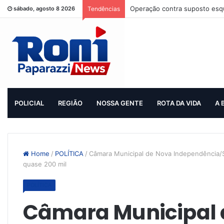
Operação contra suposto esqu
sábado, agosto 8 2026
Tendências
POLICIAL
REGIÃO
NOSSA GENTE
ROTA DA VIDA
A 
Home
/
POLÍTICA
/
Câmara Municipal de Nova Independência/SP
quase 200 mil
POLÍTICA
Câmara Municipal 