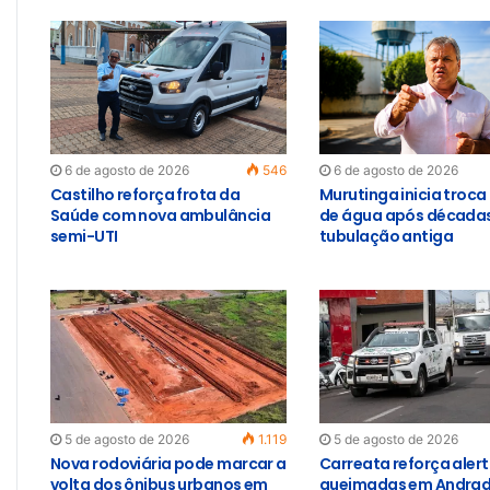
6 de agosto de 2026
546
6 de agosto de 2026
Castilho reforça frota da
Murutinga inicia troca
Saúde com nova ambulância
de água após década
semi-UTI
tubulação antiga
5 de agosto de 2026
1.119
5 de agosto de 2026
Nova rodoviária pode marcar a
Carreata reforça aler
volta dos ônibus urbanos em
queimadas em Andrad