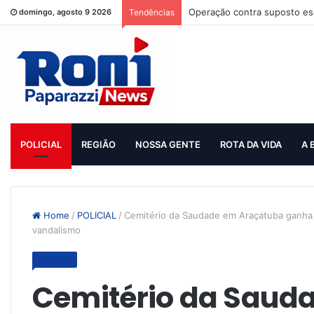
Operação contra suposto esq
domingo, agosto 9 2026
Tendências
POLICIAL
REGIÃO
NOSSA GENTE
ROTA DA VIDA
A 
Home
/
POLICIAL
/
Cemitério da Saudade em Araçatuba ganha 
vandalismo
POLICIAL
Cemitério da Saud