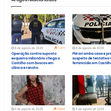
6 de agosto de 2026
1.311
6 de agosto de 2026
Operação contra suposto
PM arromba casa e pr
esquema milionário chega a
suspeito de tentativa 
Castilho com buscas em
feminicídio em Castilh
clínica e rancho
6 de agosto de 2026
1.644
3 de agosto de 2026