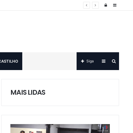
Log
Sidebar
in
Sidebar
Procurar
CASTILHO
Siga
por
MAIS LIDAS