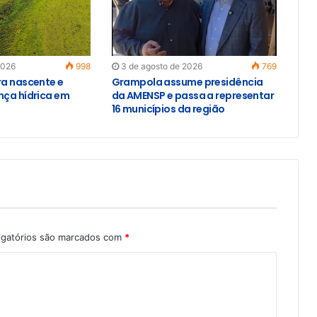
2026
998
3 de agosto de 2026
769
ra nascente e
Grampola assume presidência
nça hídrica em
da AMENSP e passa a representar
16 municípios da região
igatórios são marcados com
*