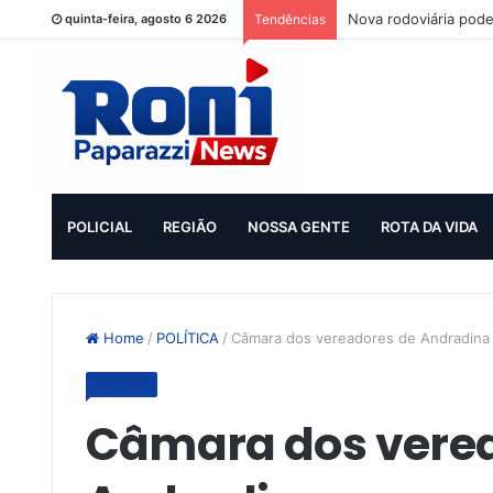
Nova rodoviária pode
quinta-feira, agosto 6 2026
Tendências
POLICIAL
REGIÃO
NOSSA GENTE
ROTA DA VIDA
Home
/
POLÍTICA
/
Câmara dos vereadores de Andradina 
POLÍTICA
Câmara dos vere