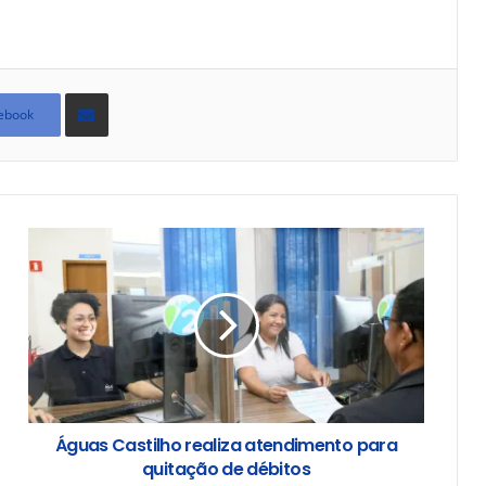
Compartilhar
via
ebook
e-
mail
Águas Castilho realiza atendimento para
quitação de débitos