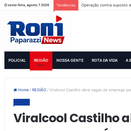
Operação contra suposto e
sexta-feira, agosto 7 2026
Tendências
POLICIAL
REGIÃO
NOSSA GENTE
ROTA DA VIDA
A 
Home
/
REGIÃO
/
Viralcool Castilho abre vagas de emprego par
REGIÃO
Viralcool Castilho 