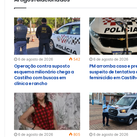
6 de agosto de 2026
542
6 de agosto de 2026
Operação contra suposto
PM arromba casa e pr
esquema milionário chega a
suspeito de tentativa 
Castilho com buscas em
feminicídio em Castilh
clínica e rancho
6 de agosto de 2026
805
6 de agosto de 2026