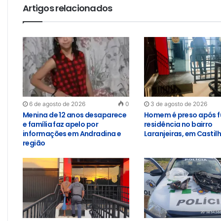
Artigos relacionados
6 de agosto de 2026
0
3 de agosto de 2026
Menina de 12 anos desaparece
Homem é preso após f
e família faz apelo por
residência no bairro
informações em Andradina e
Laranjeiras, em Castil
região