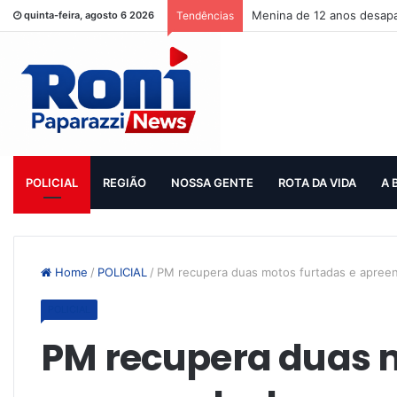
Menina de 12 anos desapar
quinta-feira, agosto 6 2026
Tendências
POLICIAL
REGIÃO
NOSSA GENTE
ROTA DA VIDA
A 
Home
/
POLICIAL
/
PM recupera duas motos furtadas e apree
POLICIAL
PM recupera duas 