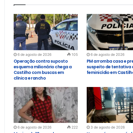
6 de agosto de 2026
105
6 de agosto de 2026
Operação contra suposto
PM arromba casa e pr
esquema milionário chega a
suspeito de tentativa 
Castilho com buscas em
feminicídio em Castilh
clínica e rancho
6 de agosto de 2026
222
3 de agosto de 2026