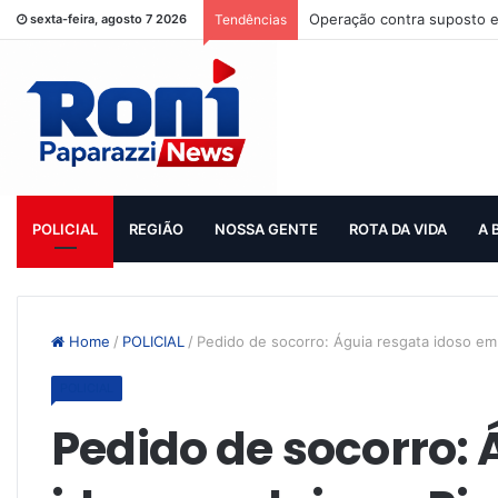
Operação contra suposto e
sexta-feira, agosto 7 2026
Tendências
POLICIAL
REGIÃO
NOSSA GENTE
ROTA DA VIDA
A 
Home
/
POLICIAL
/
Pedido de socorro: Águia resgata idoso em 
POLICIAL
Pedido de socorro: 