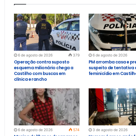
6 de agosto de 2026
379
6 de agosto de 2026
Operação contra suposto
PM arromba casa e pr
esquema milionário chega a
suspeito de tentativa 
Castilho com buscas em
feminicídio em Castilh
clínica e rancho
6 de agosto de 2026
574
3 de agosto de 2026