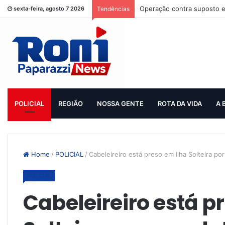
Operação contra suposto e
sexta-feira, agosto 7 2026
Tendências
POLICIAL
REGIÃO
NOSSA GENTE
ROTA DA VIDA
A 
Home
/
POLICIAL
/
Cabeleireiro está preso em Ilha Solteira p
POLICIAL
Cabeleireiro está p