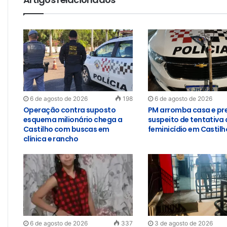
6 de agosto de 2026
198
6 de agosto de 2026
Operação contra suposto
PM arromba casa e pr
esquema milionário chega a
suspeito de tentativa 
Castilho com buscas em
feminicídio em Castilh
clínica e rancho
6 de agosto de 2026
337
3 de agosto de 2026