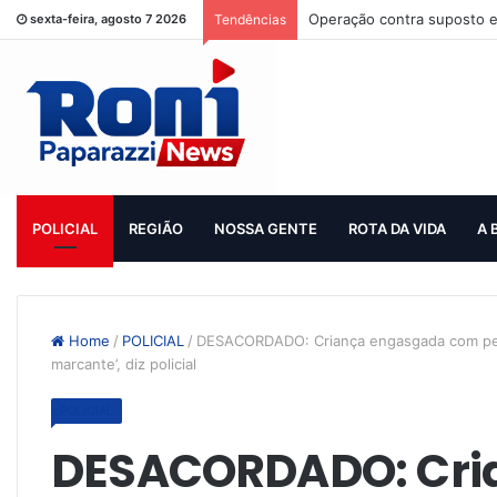
Operação contra suposto e
sexta-feira, agosto 7 2026
Tendências
POLICIAL
REGIÃO
NOSSA GENTE
ROTA DA VIDA
A 
Home
/
POLICIAL
/
DESACORDADO: Criança engasgada com peça 
marcante’, diz policial
POLICIAL
DESACORDADO: Cri