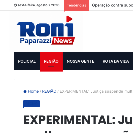
Operação contra supo
sexta-feira, agosto 7 2026
Tendências
POLICIAL
REGIÃO
NOSSA GENTE
ROTA DA VIDA
Home
/
REGIÃO
/
EXPERIMENTAL: Justiça suspende mult
REGIÃO
EXPERIMENTAL: Ju