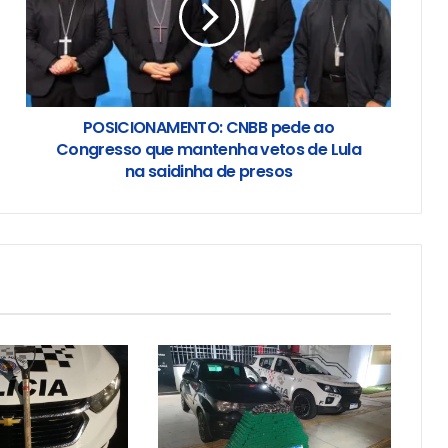
POSICIONAMENTO: CNBB pede ao
Congresso que mantenha vetos de Lula
na saidinha de presos