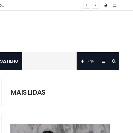
Log
Sidebar
o
in
Sidebar
Procurar
CASTILHO
Siga
por
MAIS LIDAS