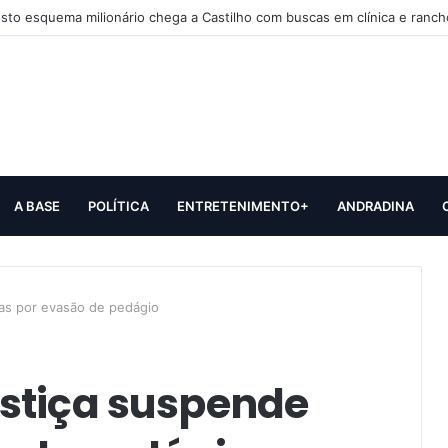
sto esquema milionário chega a Castilho com buscas em clínica e ranch
A BASE
POLÍTICA
ENTRETENIMENTO+
ANDRADINA
as por evasão de pedágio
stiça suspende