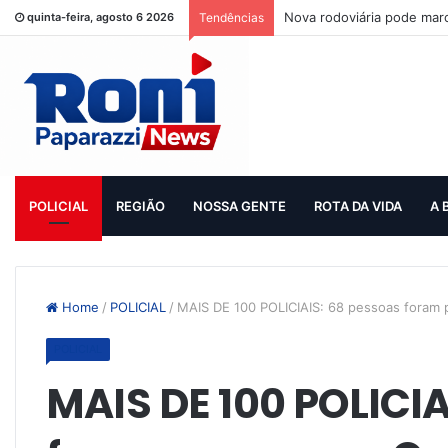
Nova rodoviária pode mar
quinta-feira, agosto 6 2026
Tendências
POLICIAL
REGIÃO
NOSSA GENTE
ROTA DA VIDA
A 
Home
/
POLICIAL
/
MAIS DE 100 POLICIAIS: 68 pessoas foram 
POLICIAL
MAIS DE 100 POLICIA