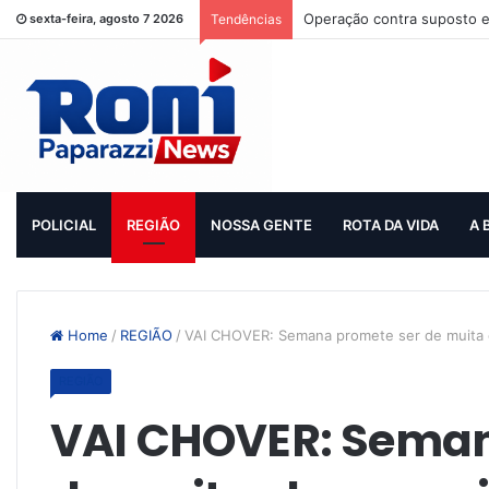
Operação contra suposto e
sexta-feira, agosto 7 2026
Tendências
POLICIAL
REGIÃO
NOSSA GENTE
ROTA DA VIDA
A 
Home
/
REGIÃO
/
VAI CHOVER: Semana promete ser de muita c
REGIÃO
VAI CHOVER: Seman