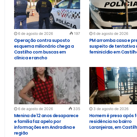
6 de agosto de 2026
197
6 de agosto de 2026
Operação contra suposto
PM arromba casa e pr
esquema milionário chega a
suspeito de tentativa 
Castilho com buscas em
feminicídio em Castilh
clínica e rancho
6 de agosto de 2026
335
3 de agosto de 2026
Menina de 12 anos desaparece
Homem é preso após f
e família faz apelo por
residência no bairro
informações em Andradina e
Laranjeiras, em Castil
região