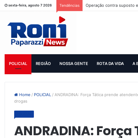
Operação contra suposto e
sexta-feira, agosto 7 2026
Tendências
POLICIAL
REGIÃO
NOSSA GENTE
ROTA DA VIDA
A 
Home
/
POLICIAL
/
ANDRADINA: Força Tática prende atendente
drogas
POLICIAL
ANDRADINA: Força 