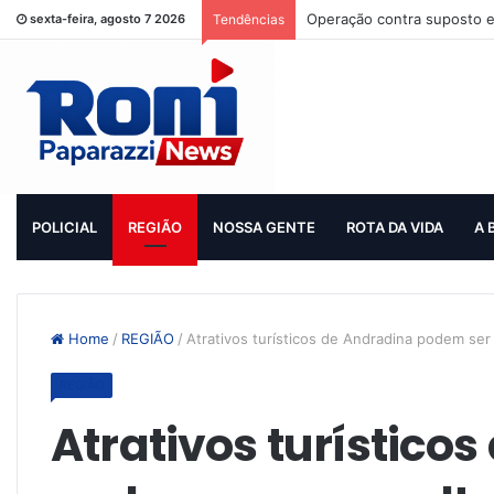
Operação contra suposto e
sexta-feira, agosto 7 2026
Tendências
POLICIAL
REGIÃO
NOSSA GENTE
ROTA DA VIDA
A 
Home
/
REGIÃO
/
Atrativos turísticos de Andradina podem se
REGIÃO
Atrativos turístico