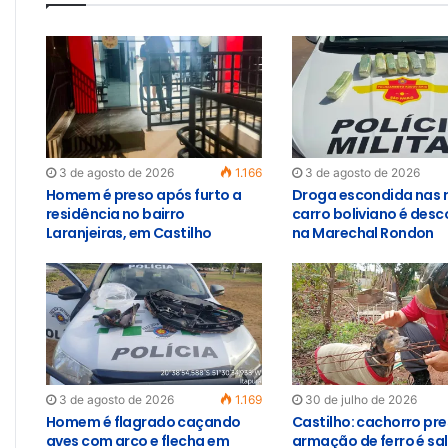
3 de agosto de 2026
1.166
3 de agosto de 2026
Homem é preso após furto a
Droga escondida nas 
residência no bairro
carro boliviano é des
Laranjeiras, em Castilho
na Marechal Rondon
3 de agosto de 2026
1.169
30 de julho de 2026
Homem é flagrado caçando
Castilho: cachorro pr
aves com arco e flecha em
armação de ferro é sa