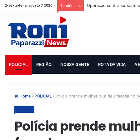
Operação contra suposto e
sexta-feira, agosto 7 2026
Tendências
POLICIAL
REGIÃO
NOSSA GENTE
ROTA DA VIDA
A 
Home
/
POLICIAL
/
Polícia prende mulher que deu facada no 
POLICIAL
Polícia prende mul