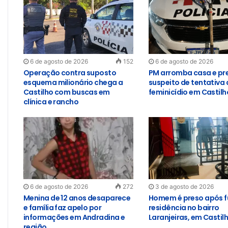
6 de agosto de 2026
152
6 de agosto de 2026
Operação contra suposto
PM arromba casa e pr
esquema milionário chega a
suspeito de tentativa 
Castilho com buscas em
feminicídio em Castilh
clínica e rancho
6 de agosto de 2026
272
3 de agosto de 2026
Menina de 12 anos desaparece
Homem é preso após f
e família faz apelo por
residência no bairro
informações em Andradina e
Laranjeiras, em Castil
região