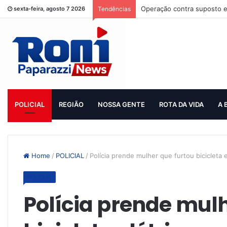
Operação contra suposto e
sexta-feira, agosto 7 2026
Tendências
POLICIAL
REGIÃO
NOSSA GENTE
ROTA DA VIDA
A 
Home
/
POLICIAL
/
Polícia prende mulher que furtou bicicleta e
POLICIAL
Polícia prende mulh