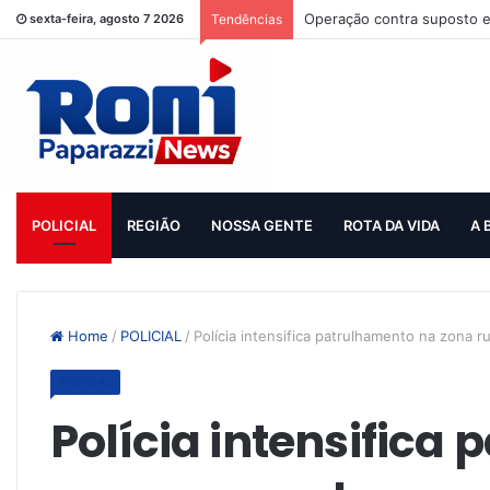
Operação contra suposto e
sexta-feira, agosto 7 2026
Tendências
POLICIAL
REGIÃO
NOSSA GENTE
ROTA DA VIDA
A 
Home
/
POLICIAL
/
Polícia intensifica patrulhamento na zona ru
POLICIAL
Polícia intensifica