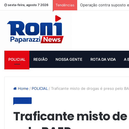
Operação contra suposto e
sexta-feira, agosto 7 2026
Tendências
POLICIAL
REGIÃO
NOSSA GENTE
ROTA DA VIDA
A 
Home
/
POLICIAL
/
Traficante misto de drogas é preso pelo B
POLICIAL
Traficante misto de