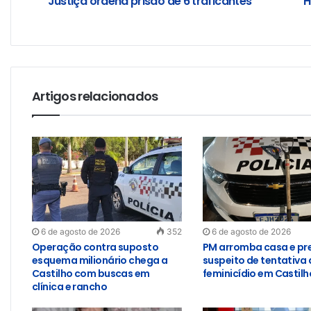
Justiça ordena prisão de 6 traficantes
H
Artigos relacionados
6 de agosto de 2026
352
6 de agosto de 2026
Operação contra suposto
PM arromba casa e pr
esquema milionário chega a
suspeito de tentativa 
Castilho com buscas em
feminicídio em Castilh
clínica e rancho