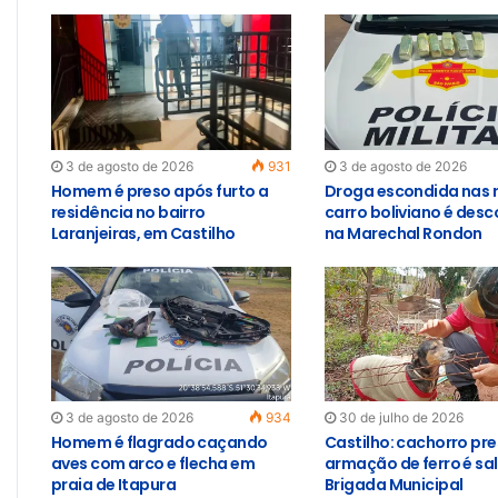
3 de agosto de 2026
931
3 de agosto de 2026
Homem é preso após furto a
Droga escondida nas 
residência no bairro
carro boliviano é des
Laranjeiras, em Castilho
na Marechal Rondon
3 de agosto de 2026
934
30 de julho de 2026
Homem é flagrado caçando
Castilho: cachorro pr
aves com arco e flecha em
armação de ferro é sa
praia de Itapura
Brigada Municipal